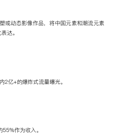
塑或动态影像作品，将中国元素和潮流元素
化表达。
内
2
亿
+
的爆炸式流量曝光。
的
55%
作为收入。