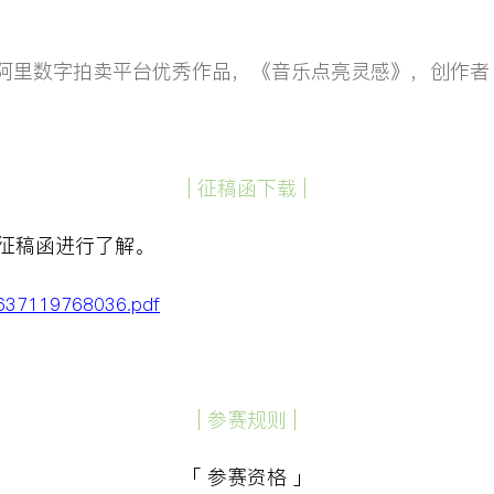
阿里数字拍卖平台优秀作品，《音乐点亮灵感》，创作者
|
征稿函下载
|
征稿函进行了解。
63637119768036.pdf
|
参赛规则
|
「 参赛资格 」