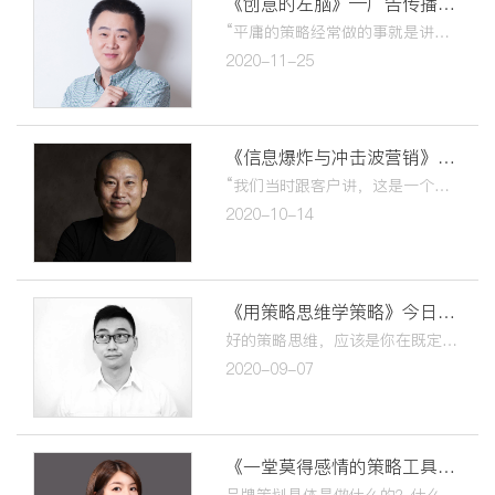
《创意的左脑》—广告传播中的策略思考 今日上线！
“平庸的策略经常做的事就是讲正确的废话。最成功的广告，是出彩的创意加上有效的策略。策略就是，除了这件事以外，别的事都可以不做”。
2020-11-25
《信息爆炸与冲击波营销》今日上线！
“我们当时跟客户讲，这是一个怎么都会赢的营销方案。我们已经不是在做广告了，它完全不是广告理论，我们做的叫“冲击波营销”...
2020-10-14
《用策略思维学策略》今日上线！
好的策略思维，应该是你在既定的目标之下有很多个选项，透过选项之间的比较，你能选出更好的战略或战术。如何让一个符号成为企业的护城河？
2020-09-07
《一堂莫得感情的策略工具课》今日上线！
品牌策划具体是做什么的？什么是消费者洞察？什么是USP？什么是品牌定位？作为策略小白，如何通过一系列实用工具，快速上手，成为一个莫得感情的策略杀手？