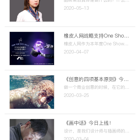
2020-05-13
橡皮人网战略支持One Show青年创意奖，开启征稿活动
橡皮人网作为本年度One Show的“联合校园推广合作伙伴”，将One Show提供的国际活动参与机会和创意内容提供给橡皮人网的高校师生。通过橡皮人网报名参赛并成功入围的团队，可享有决赛创意营半价优惠等一系列激励政策。
2020-04-07
《创意的四项基本原则》今日上线！
做一个商业创意的时候，在​它的背后其实是一个非常严谨的商业行为。创意有四项基本原则：产品是永远的主角、说人话、不需要讨好所有人、不要看图识字。
2020-03-25
《画中话》今日上线！
设计，是我们设计师与插画师的全部。而它最终应用于商业环节，只是商业环节当中的一个部分​。​我们作为设计师与插画师，如何做到形式与质料的转换？
2020-03-04