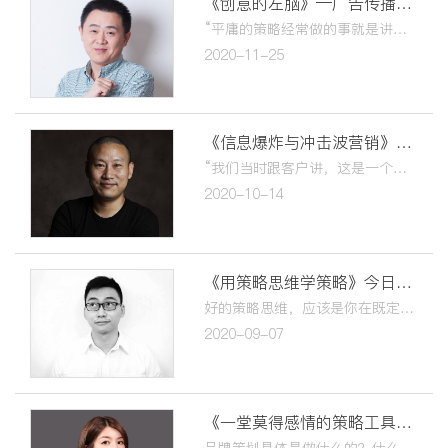
《创意的左脑》—广告传播中的策略思考 今日上线！
“平庸的策略经常做的事就是讲正确的废话。最成功的广告，是出彩的创意加上有效的策略。策略就是，除了这件事以外，别的事都可以不做”。
2020-11-25
《信息爆炸与冲击波营销》今日上线！
“我们当时跟客户讲，这是一个怎么都会赢的营销方案。我们已经不是在做广告了，它完全不是广告理论，我们做的叫“冲击波营销”...
2020-10-14
《用策略思维学策略》今日上线！
好的策略思维，应该是你在既定的目标之下有很多个选项，透过选项之间的比较，你能选出更好的战略或战术。如何让一个符号成为企业的护城河？
2020-09-07
《一堂莫得感情的策略工具课》今日上线！
品牌策划具体是做什么的？什么是消费者洞察？什么是USP？什么是品牌定位？作为策略小白，如何通过一系列实用工具，快速上手，成为一个莫得感情的策略杀手？