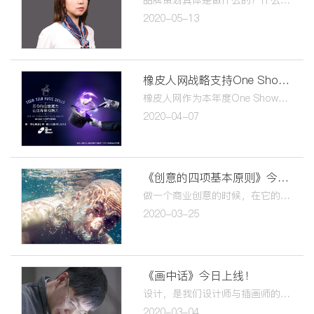
2020-05-13
橡皮人网战略支持One Show青年创意奖，开启征稿活动
橡皮人网作为本年度One Show的“联合校园推广合作伙伴”，将One Show提供的国际活动参与机会和创意内容提供给橡皮人网的高校师生。通过橡皮人网报名参赛并成功入围的团队，可享有决赛创意营半价优惠等一系列激励政策。
2020-04-07
《创意的四项基本原则》今日上线！
做一个商业创意的时候，在​它的背后其实是一个非常严谨的商业行为。创意有四项基本原则：产品是永远的主角、说人话、不需要讨好所有人、不要看图识字。
2020-03-25
《画中话》今日上线！
设计，是我们设计师与插画师的全部。而它最终应用于商业环节，只是商业环节当中的一个部分​。​我们作为设计师与插画师，如何做到形式与质料的转换？
2020-03-04