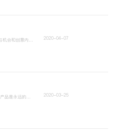
2020-04-07
橡皮人网作为本年度One Show的“联合校园推广合作伙伴”，将One Show提供的国际活动参与机会和创意内容提供给橡皮人网的高校师生。通过橡皮人网报名参赛并成功入围的团队，可享有决赛创意营半价优惠等一系列激励政策。
2020-03-25
做一个商业创意的时候，在​它的背后其实是一个非常严谨的商业行为。创意有四项基本原则：产品是永远的主角、说人话、不需要讨好所有人、不要看图识字。