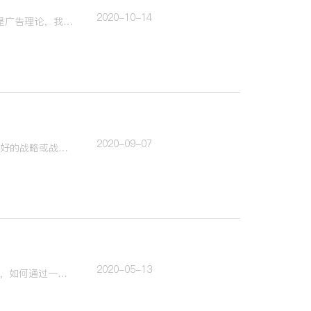
2020-10-14
“我们当时跟客户讲，这是一个怎么都会赢的营销方案。我们已经不是在做广告了，它完全不是广告理论，我们做的叫“冲击波营销”...
2020-09-07
好的策略思维，应该是你在既定的目标之下有很多个选项，透过选项之间的比较，你能选出更好的战略或战术。如何让一个符号成为企业的护城河？
2020-05-13
品牌策划具体是做什么的？什么是消费者洞察？什么是USP？什么是品牌定位？作为策略小白，如何通过一系列实用工具，快速上手，成为一个莫得感情的策略杀手？