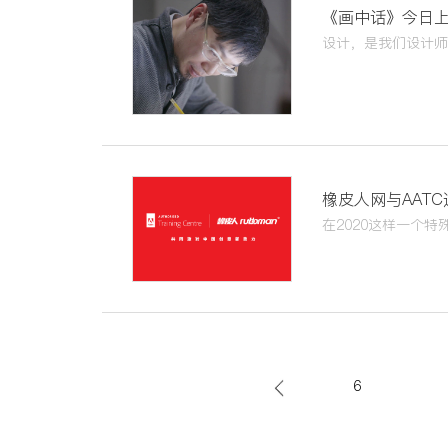
《画中话》今日
橡皮人网与AAT
在2020这样一个
4
5
6