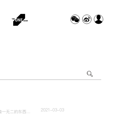
2021-03-03
“我们在做创意的时候，经常会被客户灵魂拷问。客户说，你的idea谁都能用，我们品牌需要独一无二的东西。那么，如何去打造一个无二的品牌？”