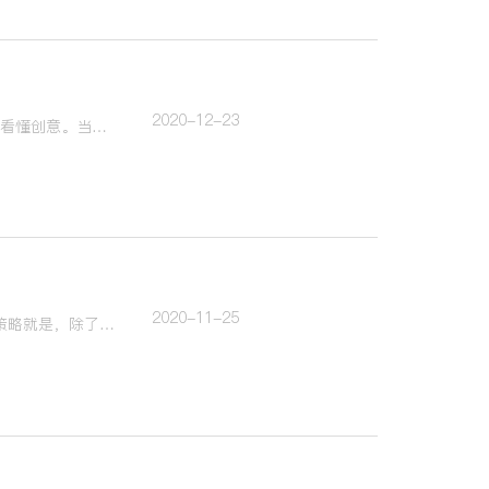
2020-12-23
问题是创意的钥匙，很多时候你找对了问题，事情就迎刃而解了。我想跟大家讨论一个问题：看懂创意。当你看到一个广告的时候，是否明白它的创意是什么？
2020-11-25
“平庸的策略经常做的事就是讲正确的废话。最成功的广告，是出彩的创意加上有效的策略。策略就是，除了这件事以外，别的事都可以不做”。