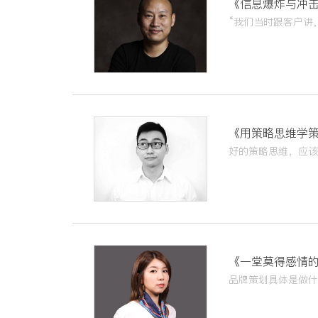
《信息爆炸与冲
《用策略思维学
《一堂莫得感情