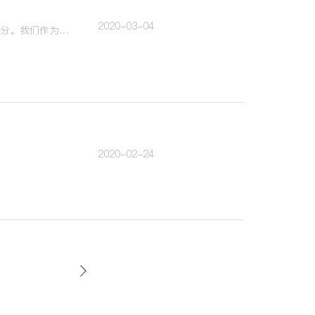
2020-03-04
设计，是我们设计师与插画师的全部。而它最终应用于商业环节，只是商业环节当中的一个部分​。​我们作为设计师与插画师，如何做到形式与质料的转换？
2020-02-24
11
12
13