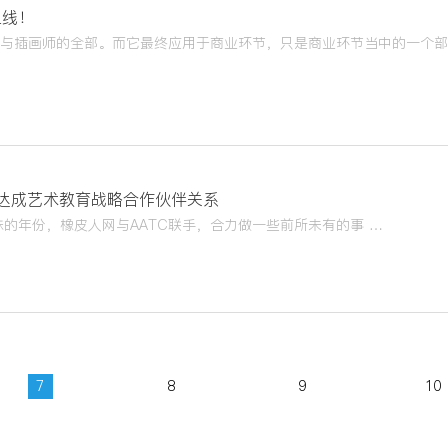
上线！
C达成艺术教育战略合作伙伴关系
特殊的年份，橡皮人网与AATC联手，合力做一些前所未有的事 …
7
8
9
10