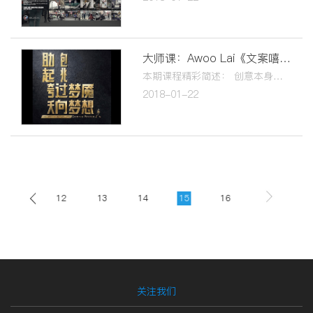
大师课：Awoo Lai《⽂案嘻写鬼》
本期课程精彩简述： 创意本身就是一个不太正常的东西！ 最通顺的文案是最烂的文案！ 通顺正常的文案⽐性⽆能更没劲！ 好文案就是在⼈人都懂的常识上，你重新炒一盘新的菜！ 直击⼼灵的感触⽤通俗的话讲出来，才能得到共鸣！
2018-01-22
11
12
13
14
15
16
关注我们