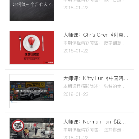
2018-01-22
大师课：Chris Chen《创意私房菜》
本期课程精彩简述： 数字创意的危机感！ 乡村往城市逆袭！ 需要接地气！ 社交媒体越来越快闪！ 以后所有的广告都需要娱乐性！
2018-01-22
大师课：Kitty Lun《中国汽车广告分水岭》
本期课程精彩简述： 独特的卖点，独特的消费者承诺！ 不传统不迂腐的思维做汽车广告！ 汽车广告是可以不长一个样，但不是为了不一样而不一样! 有底气，有洞察，言之有物！ 接地气，动人心，懂得现在，展望未来！
2018-01-22
大师课：Norman Tan《我从事广告的几个受用学习》
本期课程精彩简述： 选择你最喜欢做的事情，专心把它做得最好！ 和优秀的人一起工作！ 保持纯真！去繁从简！ 问好的问题！
2018-01-22