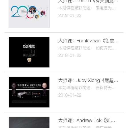
大师课：Dee Lu《有关创意的那些词儿》
本期课程精彩简述： 限定是为了品牌视觉更好的统一！ 懂得坚持，懂得学习，懂得梦想！ 缩小不自由的空间，剩下的都是自由！ 设计没有绝对的丑美，只有适合与不适合！
2018-01-22
大师课：Frank Zhao《创意生与死》
本期课程精彩简述： 如何弄死一个idea！ 如何让客户爱上你！ 如何让创意人生存下来！ 如何让你的创意死而复生！
2018-01-22
大师课：Judy Xiong《熊超设计的故事》
本期课程精彩简述： 要保持无知者无畏的心态 当有灵感时不能停下来 去挖掘，去思考，去寻找把创意做到极致 好的设计是简单而不简陋，简洁而不简单
2018-01-22
大师课：Andrew Lok《如何做一个广告人》
本期课程精彩简述： 做广告最打动人的事情是？ 创意能教吗？ 创意能学吗？ 不是“天才”能做创意吗？ “跳级”到底好不好？