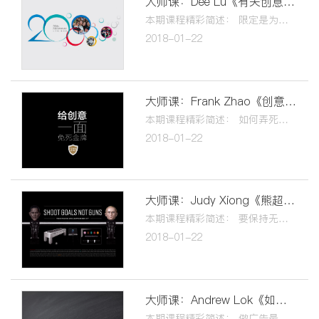
大师课：Dee Lu《有关创意的那些词儿》
本期课程精彩简述： 限定是为了品牌视觉更好的统一！ 懂得坚持，懂得学习，懂得梦想！ 缩小不自由的空间，剩下的都是自由！ 设计没有绝对的丑美，只有适合与不适合！
2018-01-22
大师课：Frank Zhao《创意生与死》
本期课程精彩简述： 如何弄死一个idea！ 如何让客户爱上你！ 如何让创意人生存下来！ 如何让你的创意死而复生！
2018-01-22
大师课：Judy Xiong《熊超设计的故事》
本期课程精彩简述： 要保持无知者无畏的心态 当有灵感时不能停下来 去挖掘，去思考，去寻找把创意做到极致 好的设计是简单而不简陋，简洁而不简单
2018-01-22
大师课：Andrew Lok《如何做一个广告人》
本期课程精彩简述： 做广告最打动人的事情是？ 创意能教吗？ 创意能学吗？ 不是“天才”能做创意吗？ “跳级”到底好不好？