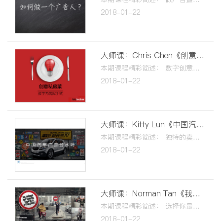
2018-01-22
大师课：Chris Chen《创意私房菜》
本期课程精彩简述： 数字创意的危机感！ 乡村往城市逆袭！ 需要接地气！ 社交媒体越来越快闪！ 以后所有的广告都需要娱乐性！
2018-01-22
大师课：Kitty Lun《中国汽车广告分水岭》
本期课程精彩简述： 独特的卖点，独特的消费者承诺！ 不传统不迂腐的思维做汽车广告！ 汽车广告是可以不长一个样，但不是为了不一样而不一样! 有底气，有洞察，言之有物！ 接地气，动人心，懂得现在，展望未来！
2018-01-22
大师课：Norman Tan《我从事广告的几个受用学习》
本期课程精彩简述： 选择你最喜欢做的事情，专心把它做得最好！ 和优秀的人一起工作！ 保持纯真！去繁从简！ 问好的问题！
2018-01-22