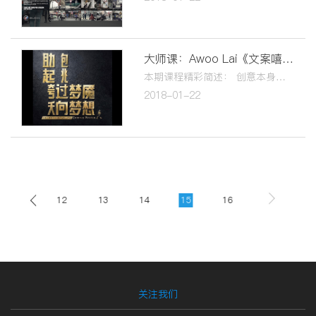
大师课：Awoo Lai《⽂案嘻写鬼》
本期课程精彩简述： 创意本身就是一个不太正常的东西！ 最通顺的文案是最烂的文案！ 通顺正常的文案⽐性⽆能更没劲！ 好文案就是在⼈人都懂的常识上，你重新炒一盘新的菜！ 直击⼼灵的感触⽤通俗的话讲出来，才能得到共鸣！
2018-01-22
11
12
13
14
15
16
关注我们